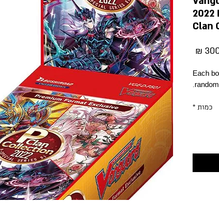
Vangu
2022 
Clan 
מחיר
Each boo
random 
כמות
*