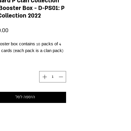
ard P Clan Collection
Booster Box - D-PS01: P
Collection 2022
ster box contains 10 packs of 4
cards (each pack is a clan pack).
הוספה לסל