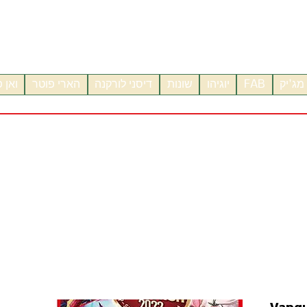
מג'יק
FAB
יוגיהו
שונות
דיסני לורקנה
הארי פוטר
ואן 