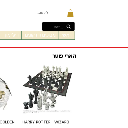
להתחברות
ראשי
מבוכים ודרקונים
דיג'ימון
הארי פוטר
תצוגה מהירה
ת
 GOLDEN
HARRY POTTER - WIZARD