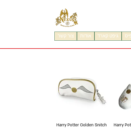
פיס
גיפט קארד
אודות
צור קשר
תצוגה מהירה
Harry Potter Golden Snitch
Harry Po