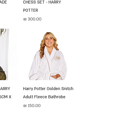
HADE
CHESS SET - HARRY
POTTER
מחיר
תצוגה מהירה
ת
HARRY
Harry Potter Golden Snitch
5CM X
Adult Fleece Bathrobe
מחיר