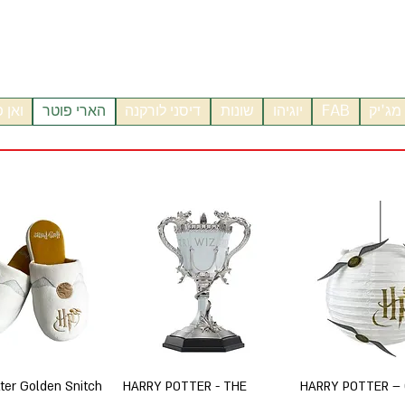
מג'יק
FAB
יוגיהו
שונות
דיסני לורקנה
הארי פוטר
ואן 
צוגה מהירה
תצוגה מהירה
תצוגה מהירה
tter Golden Snitch
HARRY POTTER - THE
HARRY POTTER –