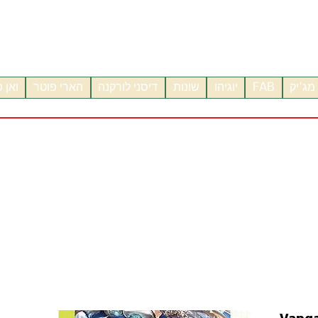
מג'יק
FAB
יוגיהו
שונות
דיסני לורקנה
הארי פוטר
ואן 