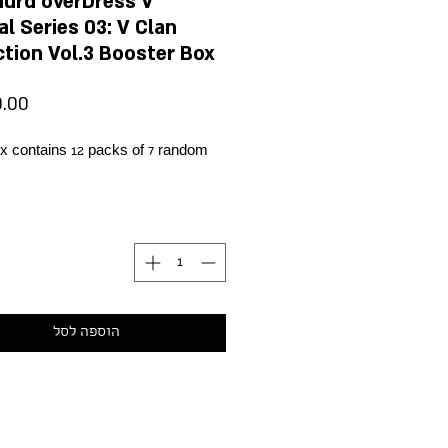
urd overDress V
al Series 03: V Clan
ction Vol.3 Booster Box
x contains 12 packs of 7 random
הוספה לסל