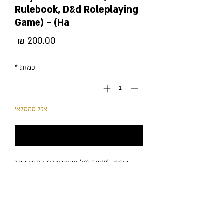
Rulebook, D&d Roleplaying
Game) - (Ha
מחיר
כמות
*
אזל מהמלאי
עדכנו אותי כשחוזר למלאי
הספר לשחקן של מבוכים ודרקונים הינו
הספר הראשון בכריכה קשה שיצא למהדורה
החמישית של מבוכים ודרקונים. הספר מכיל
את החוקים הדרושים לבניית דמויות
והשתתפות במשחק של מבוכים ודרקונים.
הוא מכיל תשעה גזעים ושניים-עשר