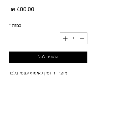
מחיר
כמות
*
הוספה לסל
מוצר זה זמין לאיסוף עצמי בלבד
Description
Dungeon Command features themed
miniature factions designed to play as
unified war bands, in a game reducing
the effect of luck-driven mechanics in
favor of player-driven skill, creativity,
מדיניות הפרטיות
and quick thinking.