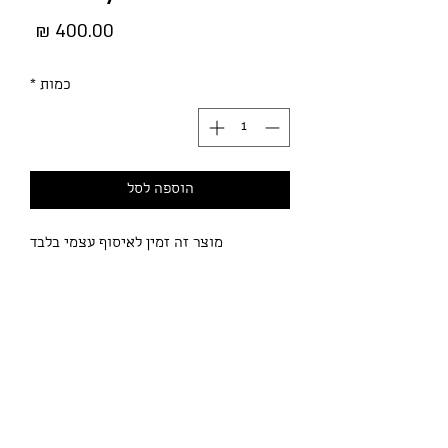
מחיר
כמות
*
הוספה לסל
מוצר זה זמין לאיסוף עצמי בלבד
Description
Dungeon Command features themed
miniature factions designed to play as
unified war bands, in a game reducing
the effect of luck-driven mechanics in
favor of player-driven skill, creativity,
מדיניות הפרטיות
and quick thinking.