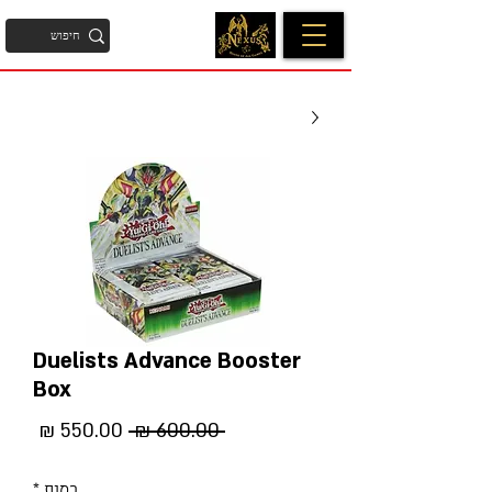
Duelists Advance Booster
Box
מחיר
מחיר
 ‏600.00 ‏₪ 
רגיל
מבצע
כמות
*