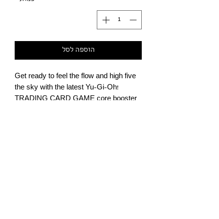
הוספה לסל
Get ready to feel the flow and high five
the sky with the latest Yu‑Gi‑Oh!
TRADING CARD GAME core booster
!
set,
Duelist’s Advance
Forge the path to victory with brand-
new cards inspired by Yuma’s Deck
from
Yu‑Gi‑Oh! ZEXAL
! Look out for a
plethora of new monsters including a
מדיניות הפרטיות
new Rank 4 Gagaga Girl Xyz Monster
נגישות
that will guide you on your way to
Summoning the next phase of the
תקנון
future,
Number F0: Utopic Future
!
Zexal