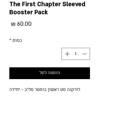
The First Chapter Sleeved
Booster Pack
מחיר
כמות
*
הוספה לסל
לורקנה סט ראשון בוסטר סליב - יחידה
אחת, הקונה יקבל אחד משלושת העיצובים
Product Details
Each Disney Lorcana: The First
Chapter Booster Pack contains 12
random cards.