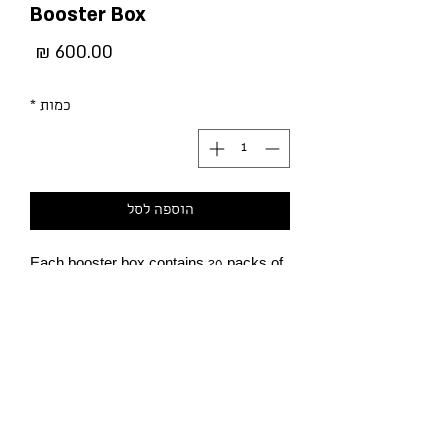
Booster Box
מחיר
כמות
*
הוספה לסל
Each booster box contains 20 packs of
8 random cards.
מדיניות הפרטיות